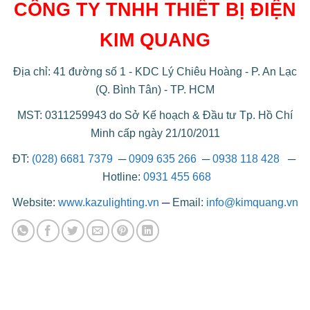
CÔNG TY TNHH THIẾT BỊ ĐIỆN
KIM QUANG
Địa chỉ: 41 đường số 1 - KDC Lý Chiêu Hoàng - P. An Lạc
(Q. Bình Tân) - TP. HCM
MST: 0311259943 do Sở Kế hoạch & Đầu tư Tp. Hồ Chí
Minh cấp ngày 21/10/2011
ĐT:
(028) 6681 7379
─
0909 635 266
─
0938 118 428
─
Hotline:
0931 455 668
Website:
www.kazulighting.vn
─
Email:
info@kimquang.vn