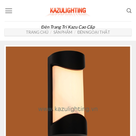
Skip
to
content
Đèn Trang Trí Kazu Cao Cấp
TRANG CHỦ
/
SẢN PHẨM
/
ĐÈN NGOẠI THẤT