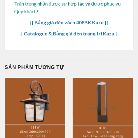
Trân trọng nhận được sự hợp tác và được phục vụ
Quý khách!
||
Bảng giá đèn vách 408BK Kazu
||
||
Catalogue & Bảng giá đèn trang trí Kazu
||
SẢN PHẨM TƯƠNG TỰ