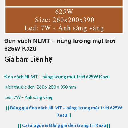
Đèn vách NLMT – năng lượng mặt trời
625W Kazu
Giá bán: Liên hệ
Đèn vách NLMT – năng lượng mặt trời 625W Kazu
Kích thước đèn: 260 x 200 x 390 mm
Led: 7W – Ánh sáng vàng
||
Bảng giá đèn vách NLMT – năng lượng mặt trời 625W
Kazu
||
||
Catalogue & Bảng giá đèn trang trí Kazu
||