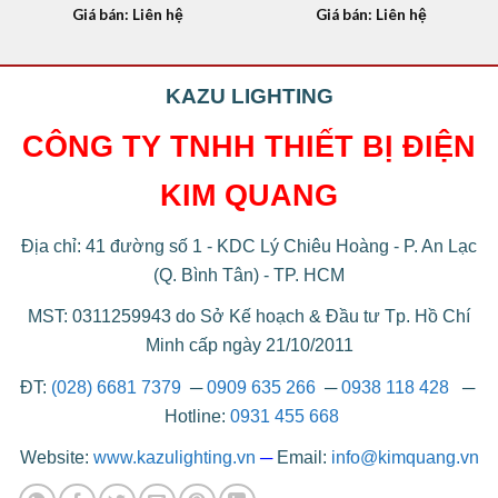
Giá bán: Liên hệ
Giá bán: Liên hệ
KAZU LIGHTING
CÔNG TY TNHH THIẾT BỊ ĐIỆN
KIM QUANG
Địa chỉ: 41 đường số 1 - KDC Lý Chiêu Hoàng - P. An Lạc
(Q. Bình Tân) - TP. HCM
MST: 0311259943 do Sở Kế hoạch & Đầu tư Tp. Hồ Chí
Minh cấp ngày 21/10/2011
ĐT:
(028) 6681 7379
─
0909 635 266
─
0938 118 428
─
Hotline:
0931 455 668
Website:
www.kazulighting.vn
─
Email:
info@kimquang.vn