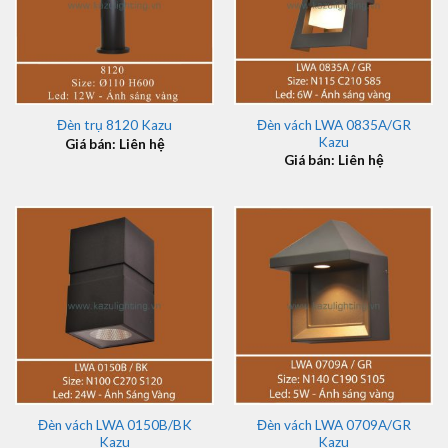
Đèn vách LWA 0835A/GR
Đèn trụ 8120 Kazu
Kazu
Giá bán: Liên hệ
Giá bán: Liên hệ
Đèn vách LWA 0150B/BK
Đèn vách LWA 0709A/GR
Kazu
Kazu