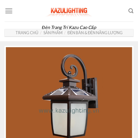
Skip
to
content
Đèn Trang Trí Kazu Cao Cấp
TRANG CHỦ
/
SẢN PHẨM
/
ĐÈN BÀN & ĐÈN NĂNG LƯỢNG