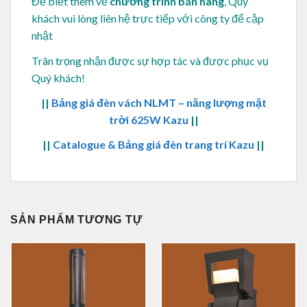
Để biết thêm về
chương trình bán hàng
, Quý
khách vui lòng
liên hệ trực tiếp với công ty để cập
nhật
Trân trọng nhận được sự hợp tác và được phục vụ
Quý khách!
||
Bảng giá đèn vách NLMT – năng lượng mặt
trời 625W Kazu
||
||
Catalogue & Bảng giá đèn trang trí Kazu
||
SẢN PHẨM TƯƠNG TỰ