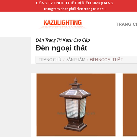
Skip
CÔNG TY TNHH THIẾT BỊ ĐIỆN KIM QUANG
Trung tâm phân phối đèn trang trí Kazu
to
content
TRANG C
Đèn Trang Trí Kazu Cao Cấp
Đèn ngoại thất
TRANG CHỦ
/
SẢN PHẨM
/
ĐÈN NGOẠI THẤT