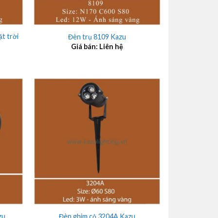
+
t trời
Đèn trụ 8109 Kazu
Giá bán: Liên hệ
+
zu
Đèn ghim cỏ 3204A Kazu