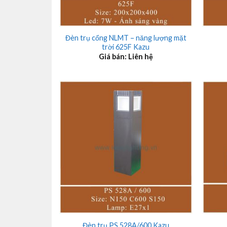
+
+
Đèn trụ cổng NLMT – năng lượng mặt
trời 625F Kazu
Giá bán: Liên hệ
+
+
Đèn trụ PS 528A/600 Kazu