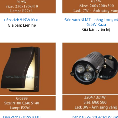
+
Đèn vách NLMT – năng lượng mặ
Đèn vách 919W Kazu
625W Kazu
Giá bán: Liên hệ
Giá bán: Liên hệ
+
Đèn vách G 0399 Kazu
Đèn ngồi cỏ 3204/3x1W Ka