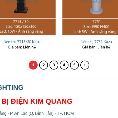
+
Đèn trụ 7715/30 Kazu
Đèn trụ 7751 Kazu
Giá bán: Liên hệ
Giá bán: Liên hệ
1
2
3
4
5
GHTING
 BỊ ĐIỆN KIM QUANG
ng - P. An Lạc (Q. Bình Tân) - TP. HCM