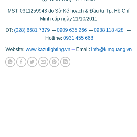
MST: 0311259943 do Sở Kế hoạch & Đầu tư Tp. Hồ Chí
Minh cấp ngày 21/10/2011
ĐT:
(028) 6681 7379
─
0909 635 266
─
0938 118 428
─
Hotline:
0931 455 668
Website:
www.kazulighting.vn
─
Email:
info@kimquang.vn