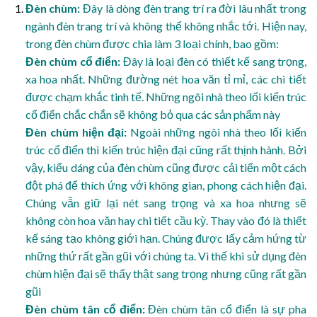
Đèn chùm:
Đây là dòng đèn trang trí ra đời lâu nhất trong
ngành đèn trang trí và không thể không nhắc tới. Hiện nay,
trong đèn chùm được chia làm 3 loại chính, bao gồm:
Đèn chùm cổ điển:
Đây là loại đèn có thiết kế sang trọng,
xa hoa nhất. Những đường nét hoa văn tỉ mỉ, các chi tiết
được chạm khắc tinh tế. Những ngôi nhà theo lối kiến trúc
cổ điển chắc chắn sẽ không bỏ qua các sản phẩm này
Đèn chùm hiện đại:
Ngoài những ngôi nhà theo lối kiến
trúc cổ điển thì kiến trúc hiện đại cũng rất thịnh hành. Bởi
vậy, kiểu dáng của đèn chùm cũng được cải tiến một cách
đột phá để thích ứng với không gian, phong cách hiện đại.
Chúng vẫn giữ lại nét sang trọng và xa hoa nhưng sẽ
không còn hoa văn hay chi tiết cầu kỳ. Thay vào đó là thiết
kế sáng tạo không giới hạn. Chúng được lấy cảm hứng từ
những thứ rất gần gũi với chúng ta. Vì thế khi sử dụng đèn
chùm hiện đại sẽ thấy thật sang trọng nhưng cũng rất gần
gũi
Đèn chùm tân cổ điển:
Đèn chùm tân cổ điển là sự pha