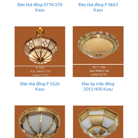
Đèn thả đồng 0774/370
Đèn thả đồng P 0663
Kazu
Kazu
Đèn thả đồng P 1626
Đèn ốp trần đồng
Kazu
2011/400 Kazu