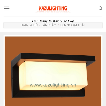
Skip
to
content
Đèn Trang Trí Kazu Cao Cấp
TRANG CHỦ
/
SẢN PHẨM
/
ĐÈN NGOẠI THẤT