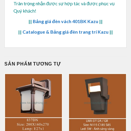
Trân trọng nhận được sự hợp tác và được phục vụ
Quý khách!
||
Bảng giá đèn vách 401BK Kazu
||
||
Catalogue & Bảng giá đèn trang trí Kazu
||
SẢN PHẨM TƯƠNG TỰ