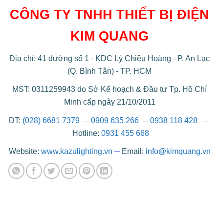
CÔNG TY TNHH THIẾT BỊ ĐIỆN
KIM QUANG
Địa chỉ: 41 đường số 1 - KDC Lý Chiêu Hoàng - P. An Lạc
(Q. Bình Tân) - TP. HCM
MST: 0311259943 do Sở Kế hoạch & Đầu tư Tp. Hồ Chí
Minh cấp ngày 21/10/2011
ĐT:
(028) 6681 7379
─
0909 635 266
─
0938 118 428
─
Hotline:
0931 455 668
Website:
www.kazulighting.vn
─
Email:
info@kimquang.vn