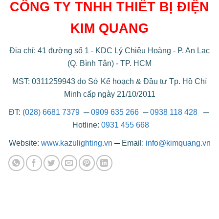
CÔNG TY TNHH THIẾT BỊ ĐIỆN
KIM QUANG
Địa chỉ: 41 đường số 1 - KDC Lý Chiêu Hoàng - P. An Lạc
(Q. Bình Tân) - TP. HCM
MST: 0311259943 do Sở Kế hoạch & Đầu tư Tp. Hồ Chí
Minh cấp ngày 21/10/2011
ĐT:
(028) 6681 7379
─
0909 635 266
─
0938 118 428
─
Hotline:
0931 455 668
Website:
www.kazulighting.vn
─
Email:
info@kimquang.vn