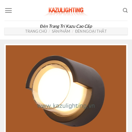
Skip
to
content
Đèn Trang Trí Kazu Cao Cấp
TRANG CHỦ
/
SẢN PHẨM
/
ĐÈN NGOẠI THẤT