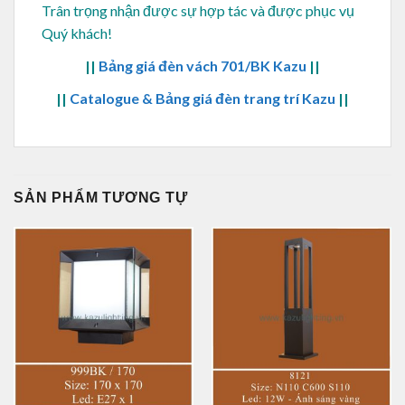
Trân trọng nhận được sự hợp tác và được phục vụ
Quý khách!
||
Bảng giá đèn vách 701/BK Kazu
||
||
Catalogue & Bảng giá đèn trang trí Kazu
||
SẢN PHẨM TƯƠNG TỰ