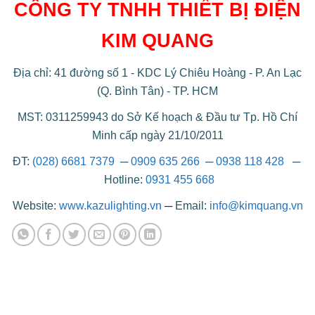
CÔNG TY TNHH THIẾT BỊ ĐIỆN
KIM QUANG
Địa chỉ: 41 đường số 1 - KDC Lý Chiêu Hoàng - P. An Lạc
(Q. Bình Tân) - TP. HCM
MST: 0311259943 do Sở Kế hoạch & Đầu tư Tp. Hồ Chí
Minh cấp ngày 21/10/2011
ĐT:
(028) 6681 7379
─
0909 635 266
─
0938 118 428
─
Hotline:
0931 455 668
Website:
www.kazulighting.vn
─
Email:
info@kimquang.vn