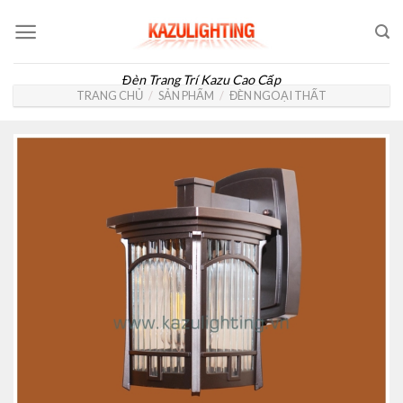
Skip
to
content
Đèn Trang Trí Kazu Cao Cấp
TRANG CHỦ
/
SẢN PHẨM
/
ĐÈN NGOẠI THẤT