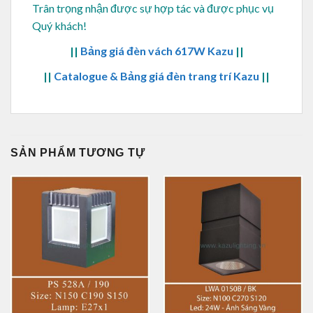
Trân trọng nhận được sự hợp tác và được phục vụ
Quý khách!
||
Bảng giá đèn vách 617W Kazu
||
||
Catalogue & Bảng giá đèn trang trí Kazu
||
SẢN PHẨM TƯƠNG TỰ