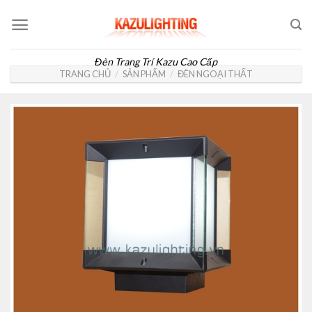
Skip
to
content
Đèn Trang Trí Kazu Cao Cấp
TRANG CHỦ
/
SẢN PHẨM
/
ĐÈN NGOẠI THẤT