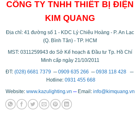
CÔNG TY TNHH THIẾT BỊ ĐIỆN
KIM QUANG
Địa chỉ: 41 đường số 1 - KDC Lý Chiêu Hoàng - P. An Lạc
(Q. Bình Tân) - TP. HCM
MST: 0311259943 do Sở Kế hoạch & Đầu tư Tp. Hồ Chí
Minh cấp ngày 21/10/2011
ĐT:
(028) 6681 7379
─
0909 635 266
─
0938 118 428
─
Hotline:
0931 455 668
Website:
www.kazulighting.vn
─
Email:
info@kimquang.vn