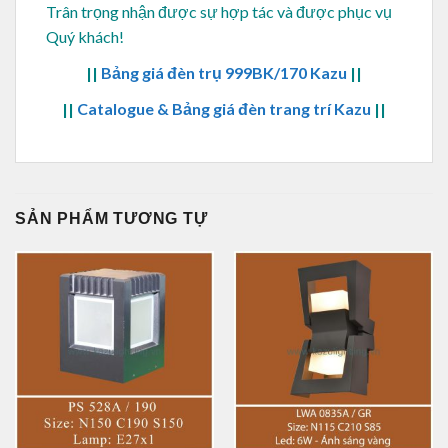
Trân trọng nhận được sự hợp tác và được phục vụ
Quý khách!
||
Bảng giá đèn trụ 999BK/170 Kazu
||
||
Catalogue & Bảng giá đèn trang trí Kazu
||
SẢN PHẨM TƯƠNG TỰ