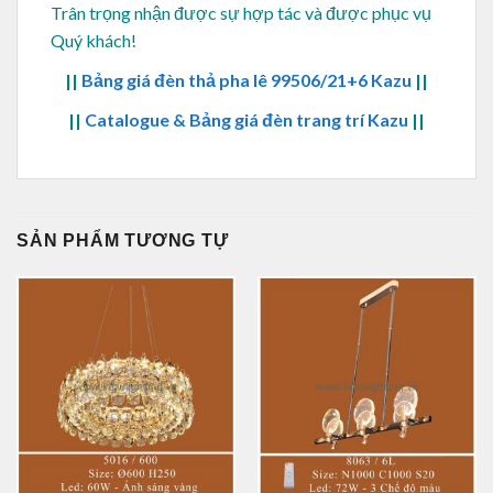
Trân trọng nhận được sự hợp tác và được phục vụ
Quý khách!
||
Bảng giá đèn thả pha lê 99506/21+6 Kazu
||
||
Catalogue & Bảng giá đèn trang trí Kazu
||
SẢN PHẨM TƯƠNG TỰ