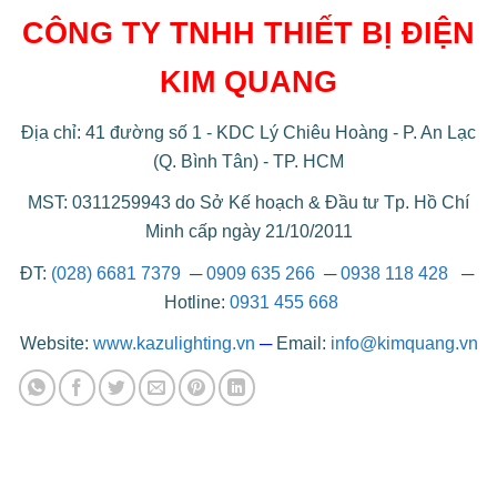
CÔNG TY TNHH THIẾT BỊ ĐIỆN
KIM QUANG
Địa chỉ: 41 đường số 1 - KDC Lý Chiêu Hoàng - P. An Lạc
(Q. Bình Tân) - TP. HCM
MST: 0311259943 do Sở Kế hoạch & Đầu tư Tp. Hồ Chí
Minh cấp ngày 21/10/2011
ĐT:
(028) 6681 7379
─
0909 635 266
─
0938 118 428
─
Hotline:
0931 455 668
Website:
www.kazulighting.vn
─
Email:
info@kimquang.vn