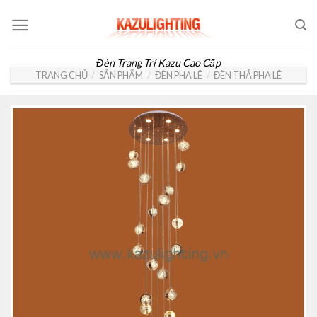
Skip
to
content
Đèn Trang Trí Kazu Cao Cấp
TRANG CHỦ
/
SẢN PHẨM
/
ĐÈN PHA LÊ
/
ĐÈN THẢ PHA LÊ