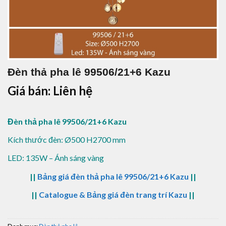
Đèn thả pha lê 99506/21+6 Kazu
Giá bán: Liên hệ
Đèn thả pha lê 99506/21+6 Kazu
Kích thước đèn: Ø500 H2700 mm
LED: 135W – Ánh sáng vàng
||
Bảng giá đèn thả pha lê 99506/21+6 Kazu
||
||
Catalogue & Bảng giá đèn trang trí Kazu
||