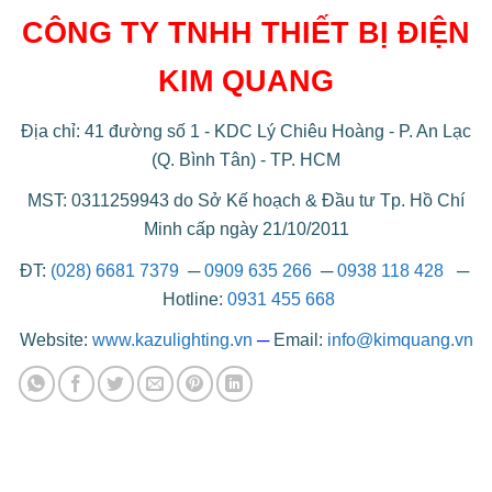
CÔNG TY TNHH THIẾT BỊ ĐIỆN
KIM QUANG
Địa chỉ: 41 đường số 1 - KDC Lý Chiêu Hoàng - P. An Lạc
(Q. Bình Tân) - TP. HCM
MST: 0311259943 do Sở Kế hoạch & Đầu tư Tp. Hồ Chí
Minh cấp ngày 21/10/2011
ĐT:
(028) 6681 7379
─
0909 635 266
─
0938 118 428
─
Hotline:
0931 455 668
Website:
www.kazulighting.vn
─
Email:
info@kimquang.vn