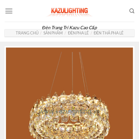
Skip
to
content
Đèn Trang Trí Kazu Cao Cấp
TRANG CHỦ
/
SẢN PHẨM
/
ĐÈN PHA LÊ
/
ĐÈN THẢ PHA LÊ