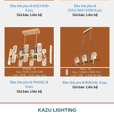
Đèn thả pha lê 6013/600
Đèn thả pha lê
Kazu
5016/360×1000 Kazu
Giá bán: Liên hệ
Giá bán: Liên hệ
Đèn thả pha lê 99602L/8
Đèn thả pha lê 8063/6L Kazu
Kazu
Giá bán: Liên hệ
Giá bán: Liên hệ
KAZU LIGHTING