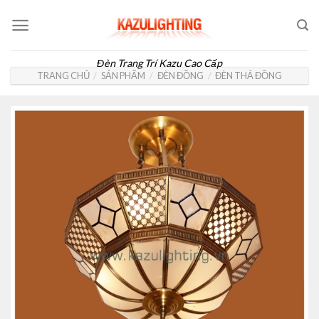
Skip
to
content
Đèn Trang Trí Kazu Cao Cấp
TRANG CHỦ
/
SẢN PHẨM
/
ĐÈN ĐỒNG
/
ĐÈN THẢ ĐỒNG