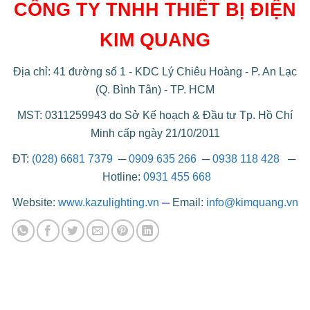
CÔNG TY TNHH THIẾT BỊ ĐIỆN
KIM QUANG
Địa chỉ: 41 đường số 1 - KDC Lý Chiêu Hoàng - P. An Lạc
(Q. Bình Tân) - TP. HCM
MST: 0311259943 do Sở Kế hoạch & Đầu tư Tp. Hồ Chí
Minh cấp ngày 21/10/2011
ĐT:
(028) 6681 7379
─
0909 635 266
─
0938 118 428
─
Hotline:
0931 455 668
Website:
www.kazulighting.vn
─
Email:
info@kimquang.vn