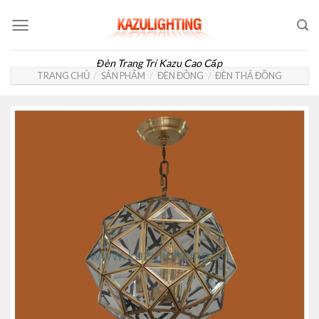
Skip
to
content
Đèn Trang Trí Kazu Cao Cấp
TRANG CHỦ
/
SẢN PHẨM
/
ĐÈN ĐỒNG
/
ĐÈN THẢ ĐỒNG