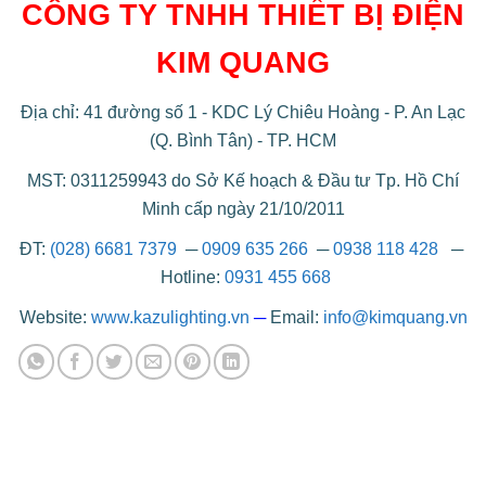
CÔNG TY TNHH THIẾT BỊ ĐIỆN
KIM QUANG
Địa chỉ: 41 đường số 1 - KDC Lý Chiêu Hoàng - P. An Lạc
(Q. Bình Tân) - TP. HCM
MST: 0311259943 do Sở Kế hoạch & Đầu tư Tp. Hồ Chí
Minh cấp ngày 21/10/2011
ĐT:
(028) 6681 7379
─
0909 635 266
─
0938 118 428
─
Hotline:
0931 455 668
Website:
www.kazulighting.vn
─
Email:
info@kimquang.vn