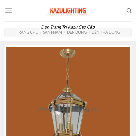
Skip
to
content
Đèn Trang Trí Kazu Cao Cấp
TRANG CHỦ
/
SẢN PHẨM
/
ĐÈN ĐỒNG
/
ĐÈN THẢ ĐỒNG