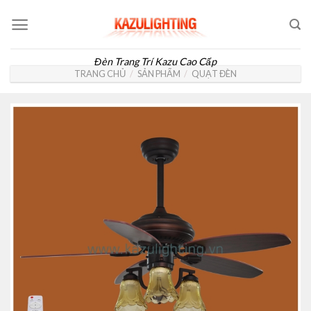
Skip
to
content
Đèn Trang Trí Kazu Cao Cấp
TRANG CHỦ
/
SẢN PHẨM
/
QUẠT ĐÈN