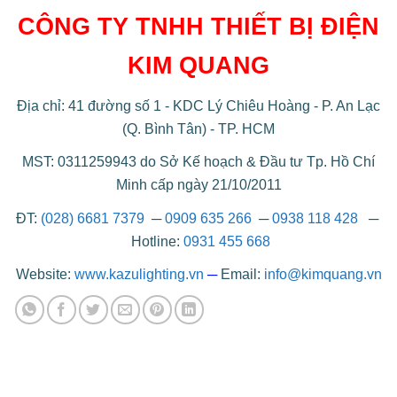
CÔNG TY TNHH THIẾT BỊ ĐIỆN
KIM QUANG
Địa chỉ: 41 đường số 1 - KDC Lý Chiêu Hoàng - P. An Lạc
(Q. Bình Tân) - TP. HCM
MST: 0311259943 do Sở Kế hoạch & Đầu tư Tp. Hồ Chí
Minh cấp ngày 21/10/2011
ĐT:
(028) 6681 7379
─
0909 635 266
─
0938 118 428
─
Hotline:
0931 455 668
Website:
www.kazulighting.vn
─
Email:
info@kimquang.vn