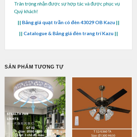
Trân trọng nhận được sự hợp tác và được phục vụ
Quý khách!
||
Bảng giá quạt trần có đèn 43029 OB Kazu
||
||
Catalogue & Bảng giá đèn trang trí Kazu
||
SẢN PHẨM TƯƠNG TỰ