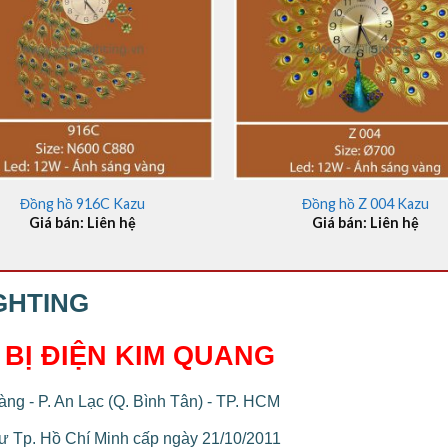
+
Đồng hồ 916C Kazu
Đồng hồ Z 004 Kazu
Giá bán: Liên hệ
Giá bán: Liên hệ
GHTING
 BỊ ĐIỆN KIM QUANG
ng - P. An Lạc (Q. Bình Tân) - TP. HCM
 Tp. Hồ Chí Minh cấp ngày 21/10/2011