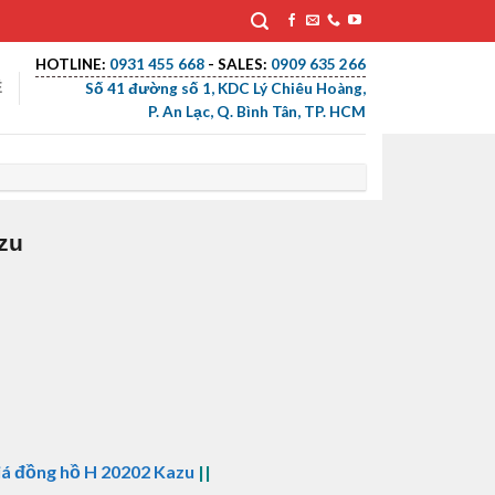
HOTLINE:
0931 455 668
- SALES:
0909 635 266
Ệ
Số 41 đường số 1, KDC Lý Chiêu Hoàng,
P. An Lạc, Q. Bình Tân, TP. HCM
zu
iá đồng hồ H 20202 Kazu
||