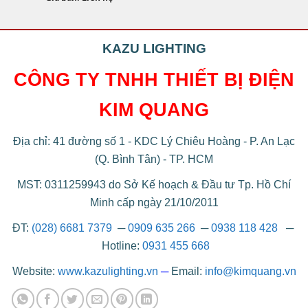
KAZU LIGHTING
CÔNG TY TNHH THIẾT BỊ ĐIỆN
KIM QUANG
Địa chỉ: 41 đường số 1 - KDC Lý Chiêu Hoàng - P. An Lạc
(Q. Bình Tân) - TP. HCM
MST: 0311259943 do Sở Kế hoạch & Đầu tư Tp. Hồ Chí
Minh cấp ngày 21/10/2011
ĐT:
(028) 6681 7379
─
0909 635 266
─
0938 118 428
─
Hotline:
0931 455 668
Website:
www.kazulighting.vn
─
Email:
info@kimquang.vn