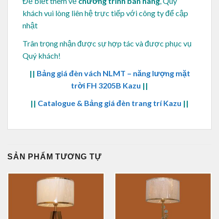
Để biết thêm về
chương trình bán hàng
, Quý
khách vui lòng
liên hệ trực tiếp với công ty để cập
nhật
Trân trọng nhận được sự hợp tác và được phục vụ
Quý khách!
||
Bảng giá đèn vách NLMT – năng lượng mặt
trời FH 3205B Kazu
||
||
Catalogue & Bảng giá đèn trang trí Kazu
||
SẢN PHẨM TƯƠNG TỰ