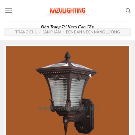
Skip
to
content
Đèn Trang Trí Kazu Cao Cấp
TRANG CHỦ
/
SẢN PHẨM
/
ĐÈN BÀN & ĐÈN NĂNG LƯỢNG