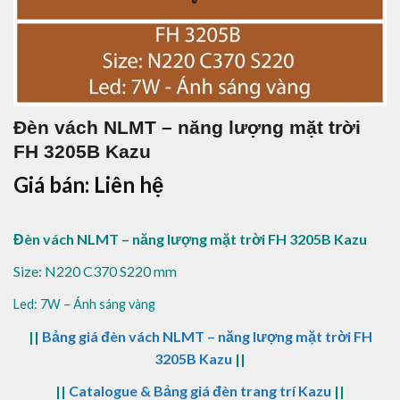
Đèn vách NLMT – năng lượng mặt trời
FH 3205B Kazu
Giá bán: Liên hệ
Đèn vách NLMT – năng lượng mặt trời FH 3205B Kazu
Size: N220 C370 S220 mm
Led: 7W – Ánh sáng vàng
||
Bảng giá đèn vách NLMT – năng lượng mặt trời FH
3205B Kazu
||
||
Catalogue & Bảng giá đèn trang trí Kazu
||