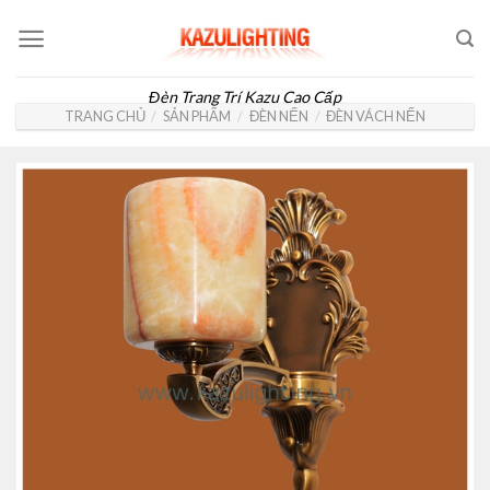
Skip
to
content
Đèn Trang Trí Kazu Cao Cấp
TRANG CHỦ
/
SẢN PHẨM
/
ĐÈN NẾN
/
ĐÈN VÁCH NẾN