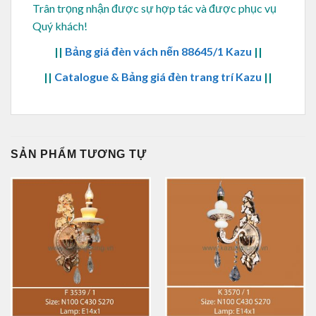
Trân trọng nhận được sự hợp tác và được phục vụ
Quý khách!
||
Bảng giá đèn vách nến 88645/1 Kazu
||
||
Catalogue & Bảng giá đèn trang trí Kazu
||
SẢN PHẨM TƯƠNG TỰ