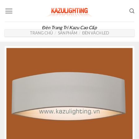
Skip
to
content
Đèn Trang Trí Kazu Cao Cấp
TRANG CHỦ
/
SẢN PHẨM
/
ĐÈN VÁCH LED