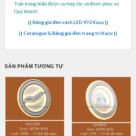
Trân trọng nhận được sự hợp tác và được phục vụ
Quý khách!
||
Bảng giá đèn vách LED 972 Kazu
||
||
Catalogue & Bảng giá đèn trang trí Kazu
||
SẢN PHẨM TƯƠNG TỰ