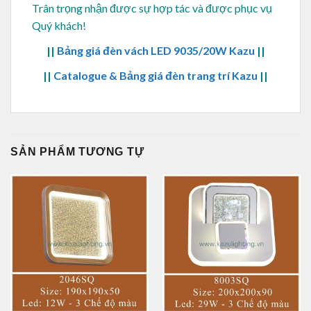
Trân trọng nhận được sự hợp tác và được phục vụ
Quý khách!
||
Bảng giá đèn vách LED 9035/20W Kazu
||
||
Catalogue & Bảng giá đèn trang trí Kazu
||
SẢN PHẨM TƯƠNG TỰ