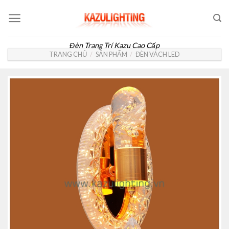
Skip
to
content
Đèn Trang Trí Kazu Cao Cấp
TRANG CHỦ
/
SẢN PHẨM
/
ĐÈN VÁCH LED