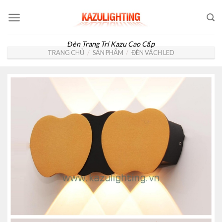
Skip
to
content
Đèn Trang Trí Kazu Cao Cấp
TRANG CHỦ
/
SẢN PHẨM
/
ĐÈN VÁCH LED