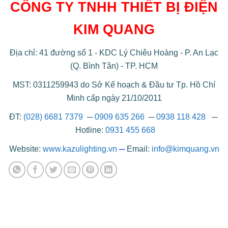
CÔNG TY TNHH THIẾT BỊ ĐIỆN
KIM QUANG
Địa chỉ: 41 đường số 1 - KDC Lý Chiêu Hoàng - P. An Lạc
(Q. Bình Tân) - TP. HCM
MST: 0311259943 do Sở Kế hoạch & Đầu tư Tp. Hồ Chí
Minh cấp ngày 21/10/2011
ĐT:
(028) 6681 7379
─
0909 635 266
─
0938 118 428
─
Hotline:
0931 455 668
Website:
www.kazulighting.vn
─
Email:
info@kimquang.vn