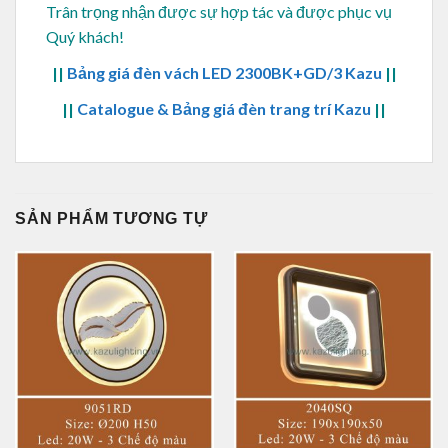
Trân trọng nhận được sự hợp tác và được phục vụ
Quý khách!
||
Bảng giá đèn vách LED 2300BK+GD/3 Kazu
||
||
Catalogue & Bảng giá đèn trang trí Kazu
||
SẢN PHẨM TƯƠNG TỰ