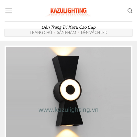
Skip
to
content
Đèn Trang Trí Kazu Cao Cấp
TRANG CHỦ
/
SẢN PHẨM
/
ĐÈN VÁCH LED