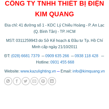
CÔNG TY TNHH THIẾT BỊ ĐIỆN
KIM QUANG
Địa chỉ: 41 đường số 1 - KDC Lý Chiêu Hoàng - P. An Lạc
(Q. Bình Tân) - TP. HCM
MST: 0311259943 do Sở Kế hoạch & Đầu tư Tp. Hồ Chí
Minh cấp ngày 21/10/2011
ĐT:
(028) 6681 7379
─
0909 635 266
─
0938 118 428
─
Hotline:
0931 455 668
Website:
www.kazulighting.vn
─
Email:
info@kimquang.vn