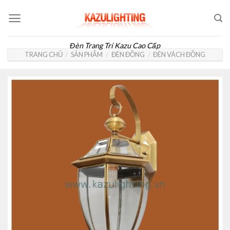
Skip
to
content
Đèn Trang Trí Kazu Cao Cấp
TRANG CHỦ
/
SẢN PHẨM
/
ĐÈN ĐỒNG
/
ĐÈN VÁCH ĐỒNG