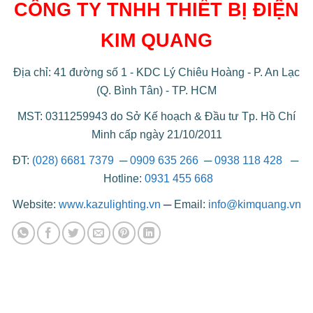
CÔNG TY TNHH THIẾT BỊ ĐIỆN
KIM QUANG
Địa chỉ: 41 đường số 1 - KDC Lý Chiêu Hoàng - P. An Lạc
(Q. Bình Tân) - TP. HCM
MST: 0311259943 do Sở Kế hoạch & Đầu tư Tp. Hồ Chí
Minh cấp ngày 21/10/2011
ĐT:
(028) 6681 7379
─
0909 635 266
─
0938 118 428
─
Hotline:
0931 455 668
Website:
www.kazulighting.vn
─
Email:
info@kimquang.vn