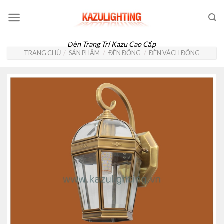
Skip
to
content
Đèn Trang Trí Kazu Cao Cấp
TRANG CHỦ
/
SẢN PHẨM
/
ĐÈN ĐỒNG
/
ĐÈN VÁCH ĐỒNG