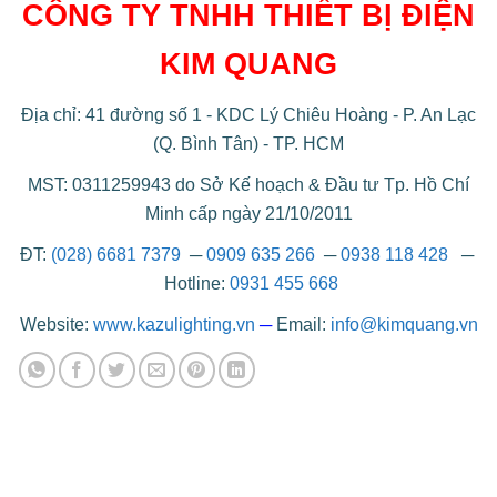
CÔNG TY TNHH THIẾT BỊ ĐIỆN
KIM QUANG
Địa chỉ: 41 đường số 1 - KDC Lý Chiêu Hoàng - P. An Lạc
(Q. Bình Tân) - TP. HCM
MST: 0311259943 do Sở Kế hoạch & Đầu tư Tp. Hồ Chí
Minh cấp ngày 21/10/2011
ĐT:
(028) 6681 7379
─
0909 635 266
─
0938 118 428
─
Hotline:
0931 455 668
Website:
www.kazulighting.vn
─
Email:
info@kimquang.vn