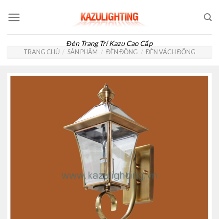
Skip
to
content
Đèn Trang Trí Kazu Cao Cấp
TRANG CHỦ
/
SẢN PHẨM
/
ĐÈN ĐỒNG
/
ĐÈN VÁCH ĐỒNG