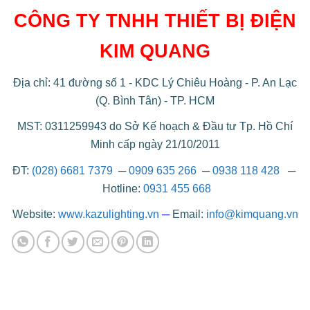
CÔNG TY TNHH THIẾT BỊ ĐIỆN
KIM QUANG
Địa chỉ: 41 đường số 1 - KDC Lý Chiêu Hoàng - P. An Lạc
(Q. Bình Tân) - TP. HCM
MST: 0311259943 do Sở Kế hoạch & Đầu tư Tp. Hồ Chí
Minh cấp ngày 21/10/2011
ĐT:
(028) 6681 7379
─
0909 635 266
─
0938 118 428
─
Hotline:
0931 455 668
Website:
www.kazulighting.vn
─
Email:
info@kimquang.vn