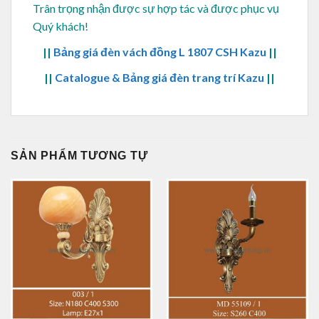
Trân trọng nhận được sự hợp tác và được phục vụ
Quý khách!
||
Bảng giá đèn vách đồng L 1807 CSH Kazu
||
||
Catalogue & Bảng giá đèn trang trí Kazu
||
SẢN PHẨM TƯƠNG TỰ