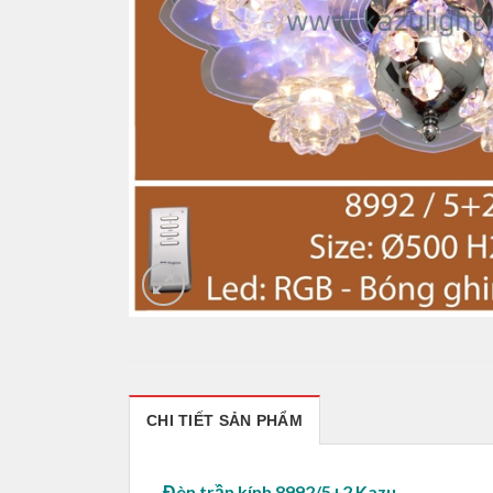
CHI TIẾT SẢN PHẨM
Đèn trần kính 8992/5+2 Kazu