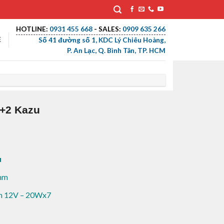
HOTLINE:
0931 455 668
- SALES:
0909 635 266
Ệ
Số 41 đường số 1, KDC Lý Chiêu Hoàng,
P. An Lạc, Q. Bình Tân, TP. HCM
5+2 Kazu
u
mm
im 12V – 20Wx7