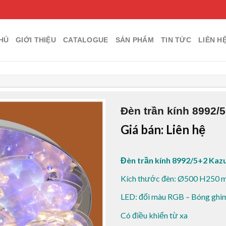
HỦ
GIỚI THIỆU
CATALOGUE
SẢN PHẨM
TIN TỨC
LIÊN H
Đèn trần kính 8992/
Giá bán: Liên hệ
Đèn trần kính 8992/5+2 Kaz
Kích thước đèn: Ø500 H250 
LED: đổi màu RGB – Bóng gh
Có điều khiển từ xa