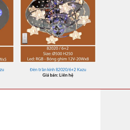
+
azu
Đèn trần kính 82020/6+2 Kazu
Giá bán: Liên hệ