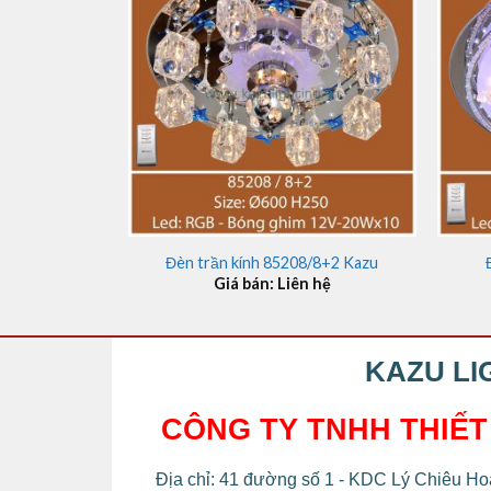
+
+
Đèn trần kính 85208/8+2 Kazu
Giá bán: Liên hệ
KAZU LI
CÔNG TY TNHH THIẾT
Địa chỉ: 41 đường số 1 - KDC Lý Chiêu Hoà