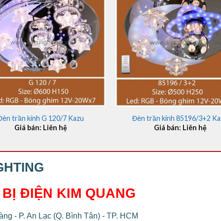
+
Đèn trần kính G 120/7 Kazu
Đèn trần kính 85196/3+2 K
Giá bán: Liên hệ
Giá bán: Liên hệ
GHTING
 BỊ ĐIỆN KIM QUANG
ng - P. An Lạc (Q. Bình Tân) - TP. HCM