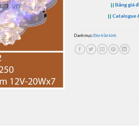
||
Bảng giá đ
||
Catalogue &
Danh mục:
Đèn trần kính