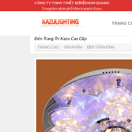
Skip
CÔNG TY TNHH THIẾT BỊ ĐIỆN KIM QUANG
Trung tâm phân phối đèn trang trí Kazu
to
content
TRANG C
Đèn Trang Trí Kazu Cao Cấp
TRANG CHỦ
/
SẢN PHẨM
/
ĐÈN TRẦN KÍNH