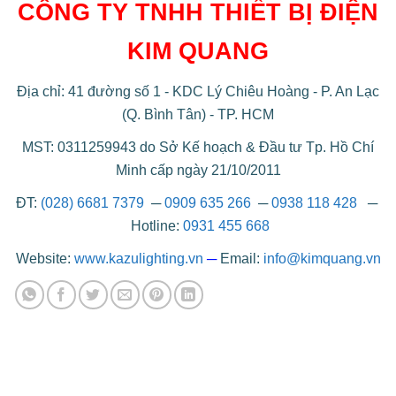
CÔNG TY TNHH THIẾT BỊ ĐIỆN
KIM QUANG
Địa chỉ: 41 đường số 1 - KDC Lý Chiêu Hoàng - P. An Lạc
(Q. Bình Tân) - TP. HCM
MST: 0311259943 do Sở Kế hoạch & Đầu tư Tp. Hồ Chí
Minh cấp ngày 21/10/2011
ĐT:
(028) 6681 7379
─
0909 635 266
─
0938 118 428
─
Hotline:
0931 455 668
Website:
www.kazulighting.vn
─
Email:
info@kimquang.vn