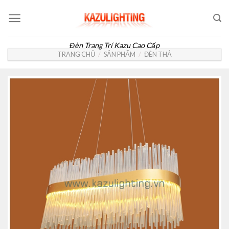
Skip
to
content
Đèn Trang Trí Kazu Cao Cấp
TRANG CHỦ
/
SẢN PHẨM
/
ĐÈN THẢ