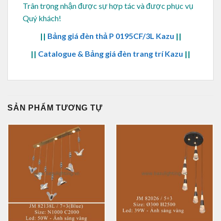
Trân trọng nhận được sự hợp tác và được phục vụ
Quý khách!
||
Bảng giá đèn thả P 0195CF/3L Kazu
||
||
Catalogue & Bảng giá đèn trang trí Kazu
||
SẢN PHẨM TƯƠNG TỰ