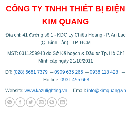
CÔNG TY TNHH THIẾT BỊ ĐIỆN
KIM QUANG
Địa chỉ: 41 đường số 1 - KDC Lý Chiêu Hoàng - P. An Lạc
(Q. Bình Tân) - TP. HCM
MST: 0311259943 do Sở Kế hoạch & Đầu tư Tp. Hồ Chí
Minh cấp ngày 21/10/2011
ĐT:
(028) 6681 7379
─
0909 635 266
─
0938 118 428
─
Hotline:
0931 455 668
Website:
www.kazulighting.vn
─
Email:
info@kimquang.vn