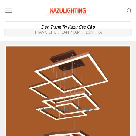
Skip
to
content
Đèn Trang Trí Kazu Cao Cấp
TRANG CHỦ
/
SẢN PHẨM
/
ĐÈN THẢ