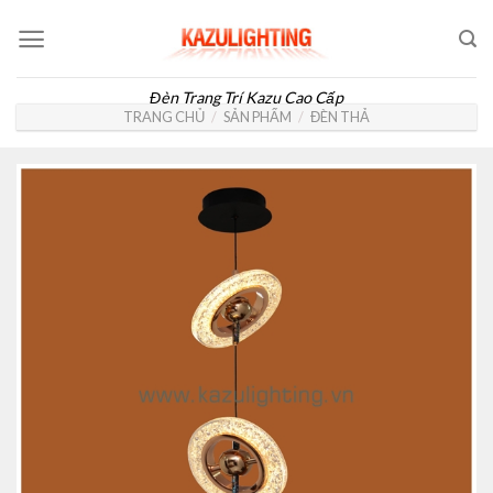
Skip
to
content
Đèn Trang Trí Kazu Cao Cấp
TRANG CHỦ
/
SẢN PHẨM
/
ĐÈN THẢ