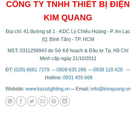
CÔNG TY TNHH THIẾT BỊ ĐIỆN
KIM QUANG
Địa chỉ: 41 đường số 1 - KDC Lý Chiêu Hoàng - P. An Lạc
(Q. Bình Tân) - TP. HCM
MST: 0311259943 do Sở Kế hoạch & Đầu tư Tp. Hồ Chí
Minh cấp ngày 21/10/2011
ĐT:
(028) 6681 7379
─
0909 635 266
─
0938 118 428
─
Hotline:
0931 455 668
Website:
www.kazulighting.vn
─
Email:
info@kimquang.vn