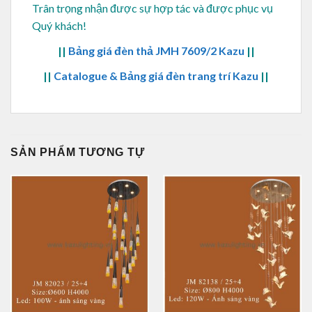
Trân trọng nhận được sự hợp tác và được phục vụ
Quý khách!
||
Bảng giá đèn thả JMH 7609/2 Kazu
||
||
Catalogue & Bảng giá đèn trang trí Kazu
||
SẢN PHẨM TƯƠNG TỰ