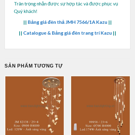
Trân trọng nhận được sự hợp tác và được phục vụ
Quý khách!
||
Bảng giá đèn thả JMH 7566/1A Kazu
||
||
Catalogue & Bảng giá đèn trang trí Kazu
||
SẢN PHẨM TƯƠNG TỰ