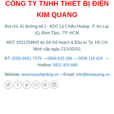
CÔNG TY TNHH THIẾT BỊ ĐIỆN
KIM QUANG
Địa chỉ: 41 đường số 1 - KDC Lý Chiêu Hoàng - P. An Lạc
(Q. Bình Tân) - TP. HCM
MST: 0311259943 do Sở Kế hoạch & Đầu tư Tp. Hồ Chí
Minh cấp ngày 21/10/2011
ĐT:
(028) 6681 7379
─
0909 635 266
─
0938 118 428
─
Hotline:
0931 455 668
Website:
www.kazulighting.vn
─
Email:
info@kimquang.vn