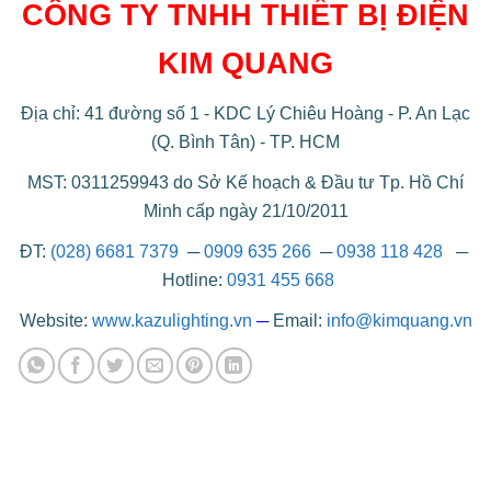
CÔNG TY TNHH THIẾT BỊ ĐIỆN
KIM QUANG
Địa chỉ: 41 đường số 1 - KDC Lý Chiêu Hoàng - P. An Lạc
(Q. Bình Tân) - TP. HCM
MST: 0311259943 do Sở Kế hoạch & Đầu tư Tp. Hồ Chí
Minh cấp ngày 21/10/2011
ĐT:
(028) 6681 7379
─
0909 635 266
─
0938 118 428
─
Hotline:
0931 455 668
Website:
www.kazulighting.vn
─
Email:
info@kimquang.vn