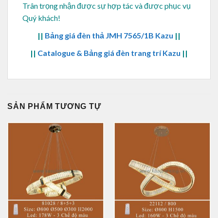
Trân trọng nhận được sự hợp tác và được phục vụ
Quý khách!
||
Bảng giá đèn thả JMH 7565/1B Kazu
||
||
Catalogue & Bảng giá đèn trang trí Kazu
||
SẢN PHẨM TƯƠNG TỰ