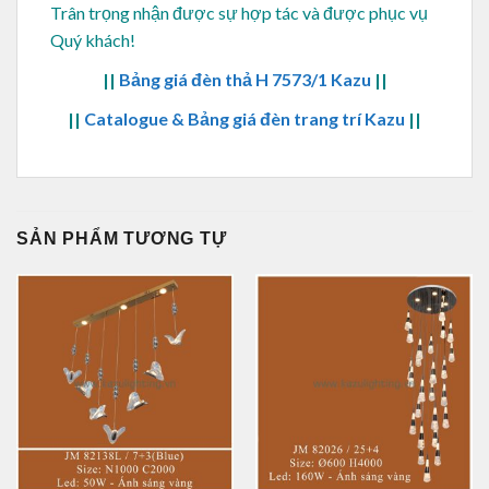
Trân trọng nhận được sự hợp tác và được phục vụ
Quý khách!
||
Bảng giá đèn thả H 7573/1 Kazu
||
||
Catalogue & Bảng giá đèn trang trí Kazu
||
SẢN PHẨM TƯƠNG TỰ