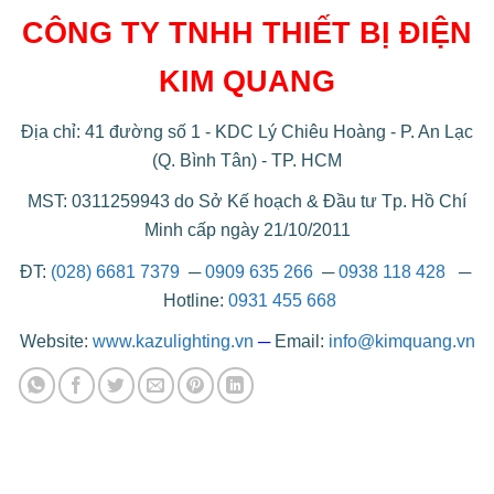
CÔNG TY TNHH THIẾT BỊ ĐIỆN
KIM QUANG
Địa chỉ: 41 đường số 1 - KDC Lý Chiêu Hoàng - P. An Lạc
(Q. Bình Tân) - TP. HCM
MST: 0311259943 do Sở Kế hoạch & Đầu tư Tp. Hồ Chí
Minh cấp ngày 21/10/2011
ĐT:
(028) 6681 7379
─
0909 635 266
─
0938 118 428
─
Hotline:
0931 455 668
Website:
www.kazulighting.vn
─
Email:
info@kimquang.vn