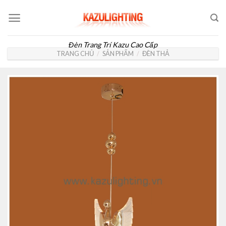
Skip
to
content
Đèn Trang Trí Kazu Cao Cấp
TRANG CHỦ
/
SẢN PHẨM
/
ĐÈN THẢ