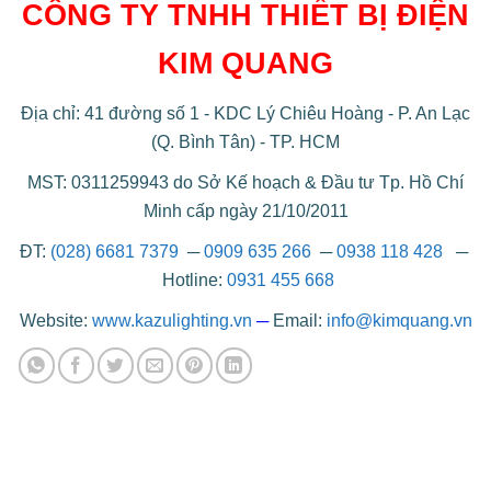
CÔNG TY TNHH THIẾT BỊ ĐIỆN
KIM QUANG
Địa chỉ: 41 đường số 1 - KDC Lý Chiêu Hoàng - P. An Lạc
(Q. Bình Tân) - TP. HCM
MST: 0311259943 do Sở Kế hoạch & Đầu tư Tp. Hồ Chí
Minh cấp ngày 21/10/2011
ĐT:
(028) 6681 7379
─
0909 635 266
─
0938 118 428
─
Hotline:
0931 455 668
Website:
www.kazulighting.vn
─
Email:
info@kimquang.vn