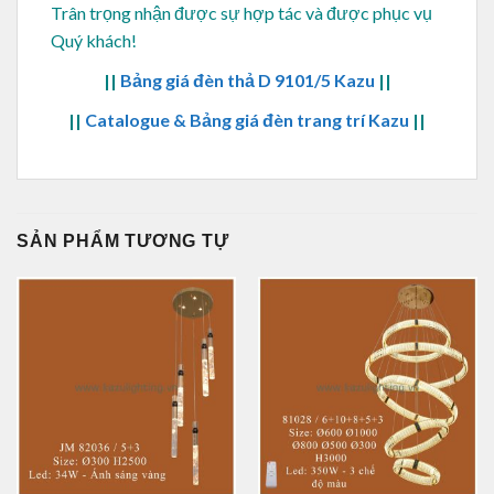
Trân trọng nhận được sự hợp tác và được phục vụ
Quý khách!
||
Bảng giá đèn thả D 9101/5 Kazu
||
||
Catalogue & Bảng giá đèn trang trí Kazu
||
SẢN PHẨM TƯƠNG TỰ