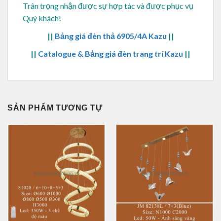
Trân trọng nhận được sự hợp tác và được phục vụ
Quý khách!
||
Bảng giá đèn thả 6905/4A Kazu
||
||
Catalogue & Bảng giá đèn trang trí Kazu
||
SẢN PHẨM TƯƠNG TỰ