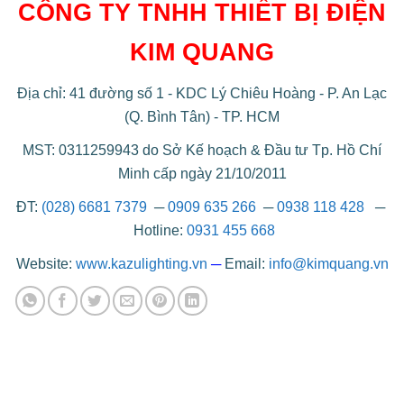
CÔNG TY TNHH THIẾT BỊ ĐIỆN
KIM QUANG
Địa chỉ: 41 đường số 1 - KDC Lý Chiêu Hoàng - P. An Lạc
(Q. Bình Tân) - TP. HCM
MST: 0311259943 do Sở Kế hoạch & Đầu tư Tp. Hồ Chí
Minh cấp ngày 21/10/2011
ĐT:
(028) 6681 7379
─
0909 635 266
─
0938 118 428
─
Hotline:
0931 455 668
Website:
www.kazulighting.vn
─
Email:
info@kimquang.vn