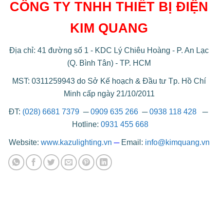
CÔNG TY TNHH THIẾT BỊ ĐIỆN
KIM QUANG
Địa chỉ: 41 đường số 1 - KDC Lý Chiêu Hoàng - P. An Lạc
(Q. Bình Tân) - TP. HCM
MST: 0311259943 do Sở Kế hoạch & Đầu tư Tp. Hồ Chí
Minh cấp ngày 21/10/2011
ĐT:
(028) 6681 7379
─
0909 635 266
─
0938 118 428
─
Hotline:
0931 455 668
Website:
www.kazulighting.vn
─
Email:
info@kimquang.vn