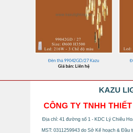
+
+
Đèn thả 99042GD/27 Kazu
Đ
Giá bán: Liên hệ
KAZU LI
CÔNG TY TNHH THIẾT
Địa chỉ: 41 đường số 1 - KDC Lý Chiêu Hoà
MST: 0311259943 do Sở Kế hoạch & Đầu tư