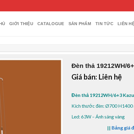
HỦ
GIỚI THIỆU
CATALOGUE
SẢN PHẨM
TIN TỨC
LIÊN H
Đèn thả 19212WH/6+
Giá bán: Liên hệ
Đèn thả 19212WH/6+3 Kazu
Kích thước đèn: Ø700 H140
Led: 63W – Ánh sáng vàng
||
Bảng giá 