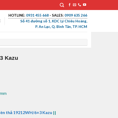
HOTLINE:
0931 455 668
- SALES:
0909 635 266
Ệ
Số 41 đường số 1, KDC Lý Chiêu Hoàng,
P. An Lạc, Q. Bình Tân, TP. HCM
3 Kazu
0 mm
đèn thả 19212WH/6+3 Kazu
||