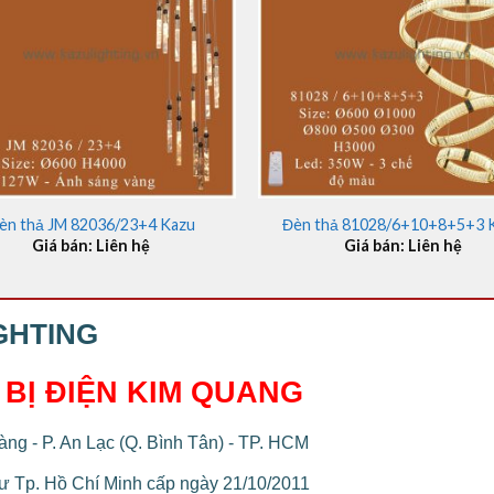
+
èn thả JM 82036/23+4 Kazu
Đèn thả 81028/6+10+8+5+3 
Giá bán: Liên hệ
Giá bán: Liên hệ
GHTING
 BỊ ĐIỆN KIM QUANG
ng - P. An Lạc (Q. Bình Tân) - TP. HCM
 Tp. Hồ Chí Minh cấp ngày 21/10/2011