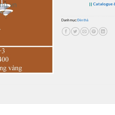
||
Catalogue &
Danh mục:
Đèn thả