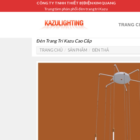
Skip
CÔNG TY TNHH THIẾT BỊ ĐIỆN KIM QUANG
Trung tâm phân phối đèn trang trí Kazu
to
content
TRANG C
Đèn Trang Trí Kazu Cao Cấp
TRANG CHỦ
/
SẢN PHẨM
/
ĐÈN THẢ