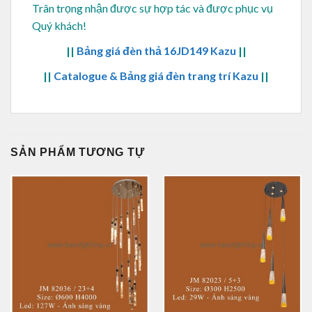
Trân trọng nhận được sự hợp tác và được phục vụ
Quý khách!
||
Bảng giá đèn thả 16JD149 Kazu
||
||
Catalogue & Bảng giá đèn trang trí Kazu
||
SẢN PHẨM TƯƠNG TỰ