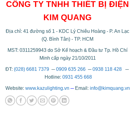
CÔNG TY TNHH THIẾT BỊ ĐIỆN
KIM QUANG
Địa chỉ: 41 đường số 1 - KDC Lý Chiêu Hoàng - P. An Lạc
(Q. Bình Tân) - TP. HCM
MST: 0311259943 do Sở Kế hoạch & Đầu tư Tp. Hồ Chí
Minh cấp ngày 21/10/2011
ĐT:
(028) 6681 7379
─
0909 635 266
─
0938 118 428
─
Hotline:
0931 455 668
Website:
www.kazulighting.vn
─
Email:
info@kimquang.vn