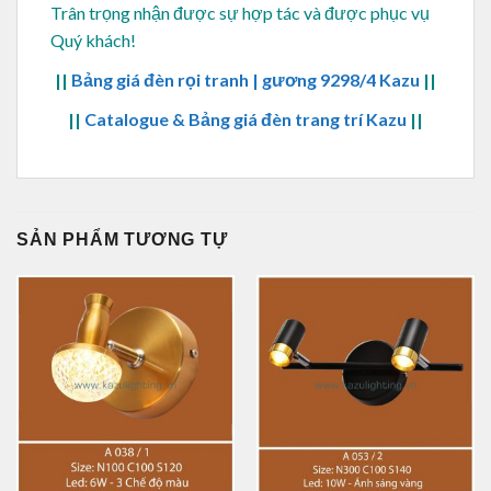
Trân trọng nhận được sự hợp tác và được phục vụ
Quý khách!
||
Bảng giá đèn rọi tranh | gương 9298/4 Kazu
||
||
Catalogue & Bảng giá đèn trang trí Kazu
||
SẢN PHẨM TƯƠNG TỰ