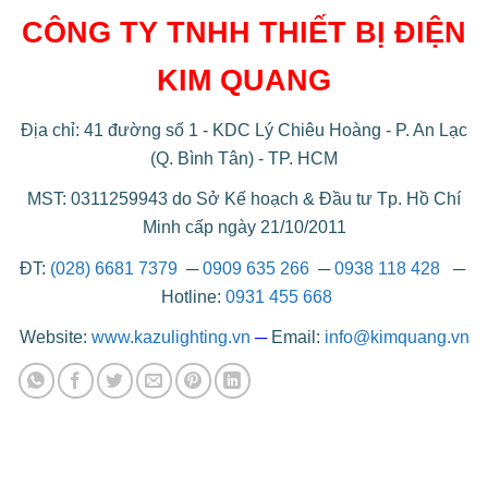
CÔNG TY TNHH THIẾT BỊ ĐIỆN
KIM QUANG
Địa chỉ: 41 đường số 1 - KDC Lý Chiêu Hoàng - P. An Lạc
(Q. Bình Tân) - TP. HCM
MST: 0311259943 do Sở Kế hoạch & Đầu tư Tp. Hồ Chí
Minh cấp ngày 21/10/2011
ĐT:
(028) 6681 7379
─
0909 635 266
─
0938 118 428
─
Hotline:
0931 455 668
Website:
www.kazulighting.vn
─
Email:
info@kimquang.vn