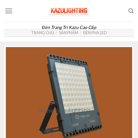
Skip
to
content
Đèn Trang Trí Kazu Cao Cấp
TRANG CHỦ
/
SẢN PHẨM
/
ĐÈN PHA LED