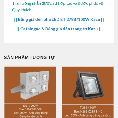
Trân trọng nhận được sự hợp tác và được phục vụ
Quý khách!
||
Bảng giá đèn pha LED ET 278B/100W Kazu
||
||
Catalogue & Bảng giá đèn trang trí Kazu
||
SẢN PHẨM TƯƠNG TỰ