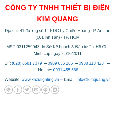
CÔNG TY TNHH THIẾT BỊ ĐIỆN
KIM QUANG
Địa chỉ: 41 đường số 1 - KDC Lý Chiêu Hoàng - P. An Lạc
(Q. Bình Tân) - TP. HCM
MST: 0311259943 do Sở Kế hoạch & Đầu tư Tp. Hồ Chí
Minh cấp ngày 21/10/2011
ĐT:
(028) 6681 7379
─
0909 635 266
─
0938 118 428
─
Hotline:
0931 455 668
Website:
www.kazulighting.vn
─
Email:
info@kimquang.vn