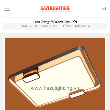
Skip
to
content
Đèn Trang Trí Kazu Cao Cấp
TRANG CHỦ
/
SẢN PHẨM
/
ĐÈN ỐP TRẦN MICA