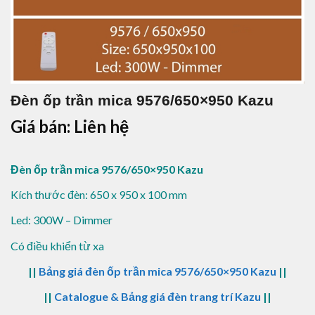
Đèn ốp trần mica 9576/650×950 Kazu
Giá bán: Liên hệ
Đèn ốp trần mica 9576/650×950 Kazu
Kích thước đèn: 650 x 950 x 100 mm
Led: 300W – Dimmer
Có điều khiển từ xa
||
Bảng giá đèn ốp trần mica 9576/650×950 Kazu
||
||
Catalogue & Bảng giá đèn trang trí Kazu
||