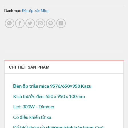
Danh mục:
Đèn ốp trần Mica
CHI TIẾT SẢN PHẨM
Đèn ốp trần mica 9576/650×950 Kazu
Kích thước đèn: 650 x 950 x 100 mm
Led: 300W – Dimmer
Có điều khiển từ xa
Để biết thêm về
chương trình bán hàng
, Quý