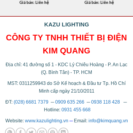
Giá bán: Liên hệ
Giá bán: Liên hệ
KAZU LIGHTING
CÔNG TY TNHH THIẾT BỊ ĐIỆN
KIM QUANG
Địa chỉ: 41 đường số 1 - KDC Lý Chiêu Hoàng - P. An Lạc
(Q. Bình Tân) - TP. HCM
MST: 0311259943 do Sở Kế hoạch & Đầu tư Tp. Hồ Chí
Minh cấp ngày 21/10/2011
ĐT:
(028) 6681 7379
─
0909 635 266
─
0938 118 428
─
Hotline:
0931 455 668
Website:
www.kazulighting.vn
─
Email:
info@kimquang.vn