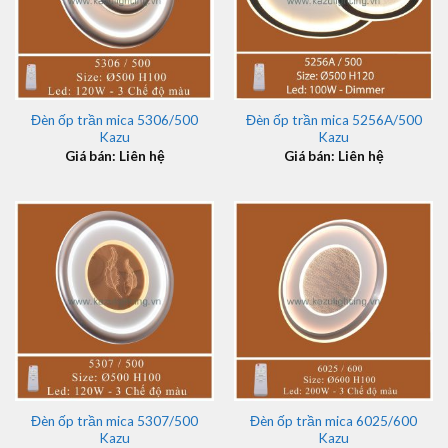
Đèn ốp trần mica 5306/500
Đèn ốp trần mica 5256A/500
Kazu
Kazu
Giá bán: Liên hệ
Giá bán: Liên hệ
Đèn ốp trần mica 5307/500
Đèn ốp trần mica 6025/600
Kazu
Kazu