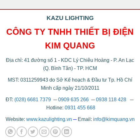
KAZU LIGHTING
CÔNG TY TNHH THIẾT BỊ ĐIỆN
KIM QUANG
Địa chỉ: 41 đường số 1 - KDC Lý Chiêu Hoàng - P. An Lạc
(Q. Bình Tân) - TP. HCM
MST: 0311259943 do Sở Kế hoạch & Đầu tư Tp. Hồ Chí
Minh cấp ngày 21/10/2011
ĐT:
(028) 6681 7379
─
0909 635 266
─
0938 118 428
─
Hotline:
0931 455 668
Website:
www.kazulighting.vn
─
Email:
info@kimquang.vn