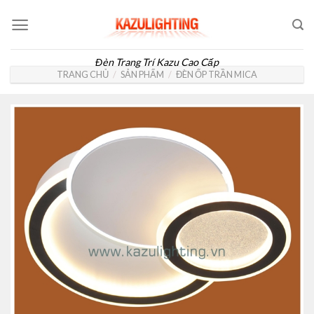
Skip
to
content
Đèn Trang Trí Kazu Cao Cấp
TRANG CHỦ
/
SẢN PHẨM
/
ĐÈN ỐP TRẦN MICA