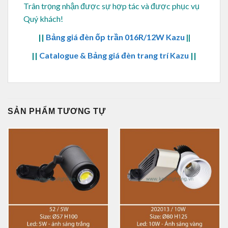
Trân trọng nhận được sự hợp tác và được phục vụ
Quý khách!
||
Bảng giá đèn ốp trần 016R/12W Kazu
||
||
Catalogue & Bảng giá đèn trang trí Kazu
||
SẢN PHẨM TƯƠNG TỰ