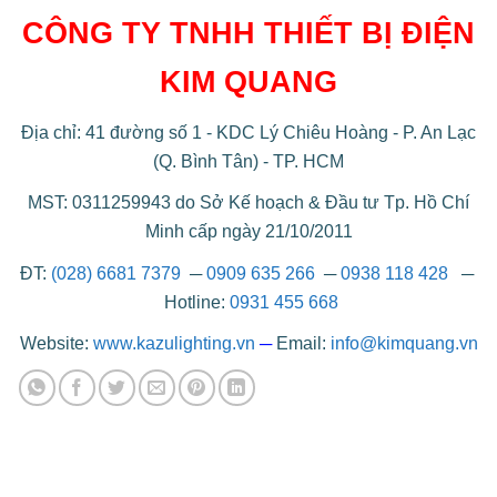
CÔNG TY TNHH THIẾT BỊ ĐIỆN
KIM QUANG
Địa chỉ: 41 đường số 1 - KDC Lý Chiêu Hoàng - P. An Lạc
(Q. Bình Tân) - TP. HCM
MST: 0311259943 do Sở Kế hoạch & Đầu tư Tp. Hồ Chí
Minh cấp ngày 21/10/2011
ĐT:
(028) 6681 7379
─
0909 635 266
─
0938 118 428
─
Hotline:
0931 455 668
Website:
www.kazulighting.vn
─
Email:
info@kimquang.vn