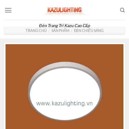
Skip
to
content
Đèn Trang Trí Kazu Cao Cấp
TRANG CHỦ
/
SẢN PHẨM
/
ĐÈN CHIẾU SÁNG