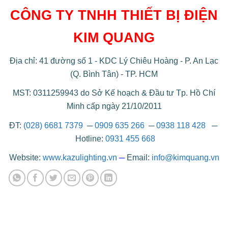
CÔNG TY TNHH THIẾT BỊ ĐIỆN
KIM QUANG
Địa chỉ: 41 đường số 1 - KDC Lý Chiêu Hoàng - P. An Lạc
(Q. Bình Tân) - TP. HCM
MST: 0311259943 do Sở Kế hoạch & Đầu tư Tp. Hồ Chí
Minh cấp ngày 21/10/2011
ĐT:
(028) 6681 7379
─
0909 635 266
─
0938 118 428
─
Hotline:
0931 455 668
Website:
www.kazulighting.vn
─
Email:
info@kimquang.vn