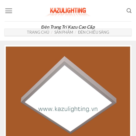
Skip
to
content
Đèn Trang Trí Kazu Cao Cấp
TRANG CHỦ
/
SẢN PHẨM
/
ĐÈN CHIẾU SÁNG