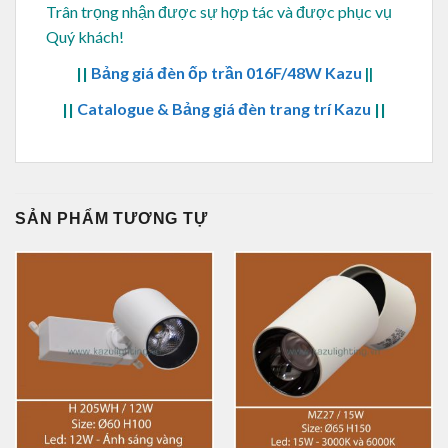
Trân trọng nhận được sự hợp tác và được phục vụ
Quý khách!
||
Bảng giá đèn ốp trần 016F/48W Kazu
||
||
Catalogue & Bảng giá đèn trang trí Kazu
||
SẢN PHẨM TƯƠNG TỰ