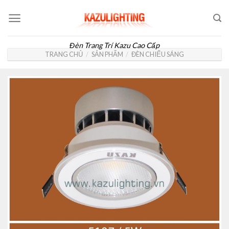
Skip
to
content
Đèn Trang Trí Kazu Cao Cấp
TRANG CHỦ
/
SẢN PHẨM
/
ĐÈN CHIẾU SÁNG