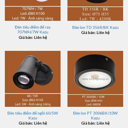
Đèn tiêu điểm đế ray
Đèn lon TD 356R/BK Kazu
707WH/7W Kazu
Giá bán: Liên hệ
Giá bán: Liên hệ
Đèn tiêu điểm đế ngồi 60/5W
Đèn lon PT 3006BK/10W
Kazu
Kazu
Giá bán: Liên hệ
Giá bán: Liên hệ