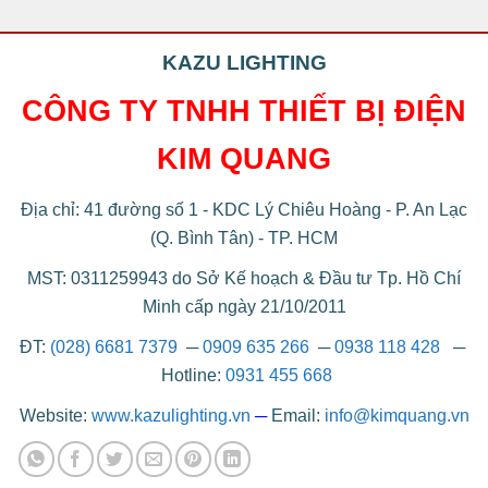
KAZU LIGHTING
CÔNG TY TNHH THIẾT BỊ ĐIỆN
KIM QUANG
Địa chỉ: 41 đường số 1 - KDC Lý Chiêu Hoàng - P. An Lạc
(Q. Bình Tân) - TP. HCM
MST: 0311259943 do Sở Kế hoạch & Đầu tư Tp. Hồ Chí
Minh cấp ngày 21/10/2011
ĐT:
(028) 6681 7379
─
0909 635 266
─
0938 118 428
─
Hotline:
0931 455 668
Website:
www.kazulighting.vn
─
Email:
info@kimquang.vn