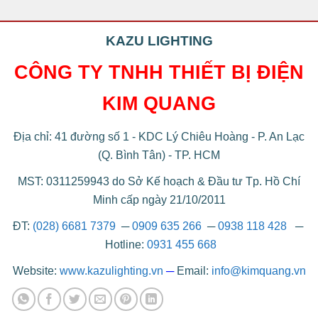
KAZU LIGHTING
CÔNG TY TNHH THIẾT BỊ ĐIỆN
KIM QUANG
Địa chỉ: 41 đường số 1 - KDC Lý Chiêu Hoàng - P. An Lạc
(Q. Bình Tân) - TP. HCM
MST: 0311259943 do Sở Kế hoạch & Đầu tư Tp. Hồ Chí
Minh cấp ngày 21/10/2011
ĐT:
(028) 6681 7379
─
0909 635 266
─
0938 118 428
─
Hotline:
0931 455 668
Website:
www.kazulighting.vn
─
Email:
info@kimquang.vn