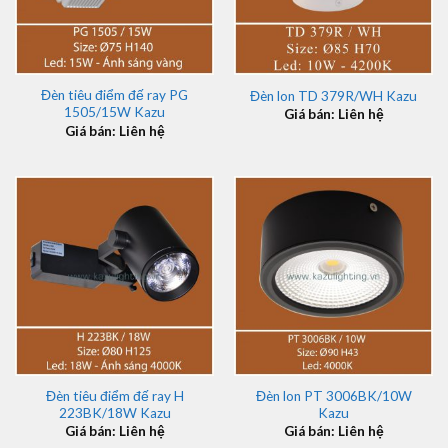
Đèn tiêu điểm đế ray PG
Đèn lon TD 379R/WH Kazu
1505/15W Kazu
Giá bán: Liên hệ
Giá bán: Liên hệ
Đèn tiêu điểm đế ray H
Đèn lon PT 3006BK/10W
223BK/18W Kazu
Kazu
Giá bán: Liên hệ
Giá bán: Liên hệ