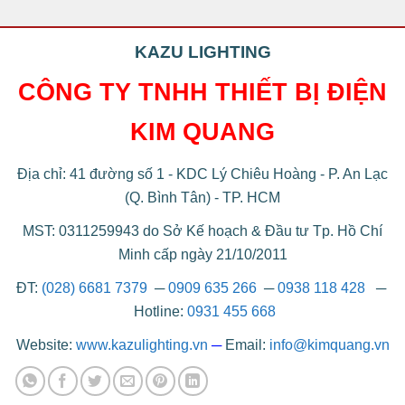
KAZU LIGHTING
CÔNG TY TNHH THIẾT BỊ ĐIỆN
KIM QUANG
Địa chỉ: 41 đường số 1 - KDC Lý Chiêu Hoàng - P. An Lạc
(Q. Bình Tân) - TP. HCM
MST: 0311259943 do Sở Kế hoạch & Đầu tư Tp. Hồ Chí
Minh cấp ngày 21/10/2011
ĐT:
(028) 6681 7379
─
0909 635 266
─
0938 118 428
─
Hotline:
0931 455 668
Website:
www.kazulighting.vn
─
Email:
info@kimquang.vn