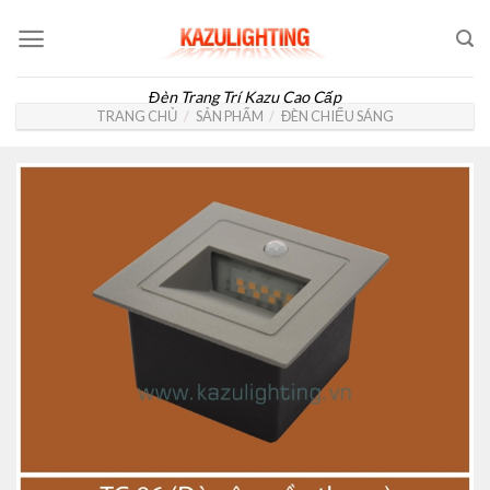
Skip
to
content
Đèn Trang Trí Kazu Cao Cấp
TRANG CHỦ
/
SẢN PHẨM
/
ĐÈN CHIẾU SÁNG