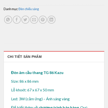
Danh mục:
Đèn chiếu sáng
CHI TIẾT SẢN PHẨM
Đèn âm cầu thang TG 86 Kazu
Size: 86 x 86 mm
Lỗ khoét: 67 x 67 x 50 mm
Led: 3W (cảm ứng) – Á
nh sáng vàng
Để biết thêm về
chương trình bán hàng
, Quý