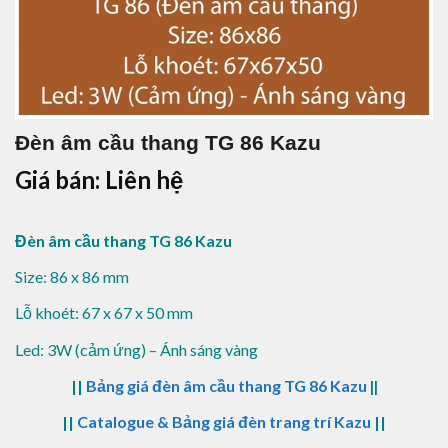
Đèn âm cầu thang TG 86 Kazu
Giá bán: Liên hệ
Đèn âm cầu thang TG 86 Kazu
Size: 86 x 86 mm
Lỗ khoét: 67 x 67 x 50 mm
Led: 3W (cảm ứng) – Á
nh sáng vàng
||
Bảng giá đèn âm cầu thang TG 86 Kazu
||
||
Catalogue & Bảng giá đèn trang trí Kazu
||