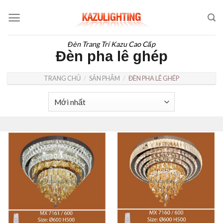
Skip
to
content
Đèn Trang Trí Kazu Cao Cấp
Đèn pha lê ghép
TRANG CHỦ
/
SẢN PHẨM
/
ĐÈN PHA LÊ GHÉP