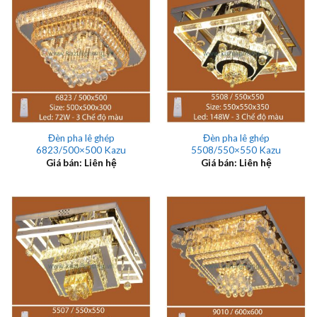
Đèn pha lê ghép
Đèn pha lê ghép
6823/500×500 Kazu
5508/550×550 Kazu
Giá bán: Liên hệ
Giá bán: Liên hệ