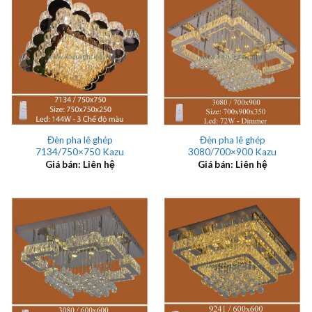
Đèn pha lê ghép
Đèn pha lê ghép
7134/750×750 Kazu
3080/700×900 Kazu
Giá bán: Liên hệ
Giá bán: Liên hệ